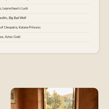
o, Leprechaun's Luck
andits, Big Bad Wolf
of Cleopatra, Katana Princess
os, Aztec Gold