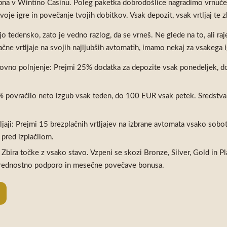
na v Wintino Casinu. Poleg paketka dobrodošlice nagradimo vrnuče s
voje igre in povečanje tvojih dobitkov. Vsak depozit, vsak vrtljaj te z
o tedensko, zato je vedno razlog, da se vrneš. Ne glede na to, ali ra
ačne vrtljaje na svojih najljubših avtomatih, imamo nekaj za vsakega i
ovno polnjenje: Prejmi 25% dodatka za depozite vsak ponedeljek, d
% povračilo neto izgub vsak teden, do 100 EUR vsak petek. Sredstva 
ljaji: Prejmi 15 brezplačnih vrtljajev na izbrane avtomata vsako sobo
 pred izplačilom.
Zbira točke z vsako stavo. Vzpeni se skozi Bronze, Silver, Gold in P
 prednostno podporo in mesečne povečave bonusa.