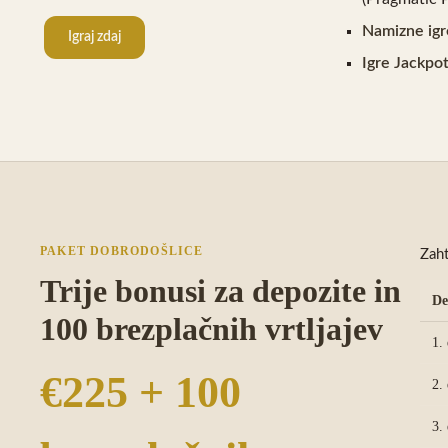
Namizne igr
Igraj zdaj
Igre Jackpot
PAKET DOBRODOŠLICE
Zaht
Trije bonusi za depozite in
De
100 brezplačnih vrtljajev
1.
€225 + 100
2.
3.