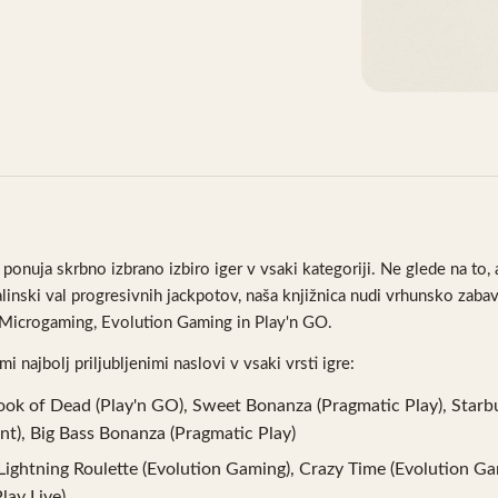
onuja skrbno izbrano izbiro iger v vsaki kategoriji. Ne glede na to, a
nalinski val progresivnih jackpotov, naša knjižnica nudi vrhunsko zab
 Microgaming, Evolution Gaming in Play'n GO.
i najbolj priljubljenimi naslovi v vsaki vrsti igre:
ok of Dead (Play'n GO), Sweet Bonanza (Pragmatic Play), Starbu
nt), Big Bass Bonanza (Pragmatic Play)
Lightning Roulette (Evolution Gaming), Crazy Time (Evolution Ga
lay Live)