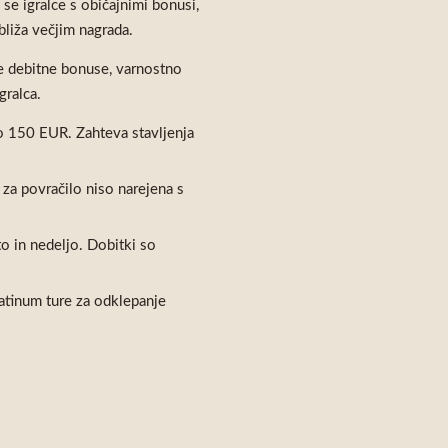
e igralce s običajnimi bonusi,
bliža večjim nagrada.
je debitne bonuse, varnostno
gralca.
o 150 EUR. Zahteva stavljenja
za povračilo niso narejena s
to in nedeljo. Dobitki so
latinum ture za odklepanje