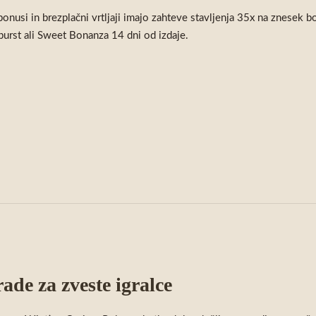
bonusi in brezplačni vrtljaji imajo zahteve stavljenja 35x na znesek b
burst ali Sweet Bonanza 14 dni od izdaje.
ade za zveste igralce