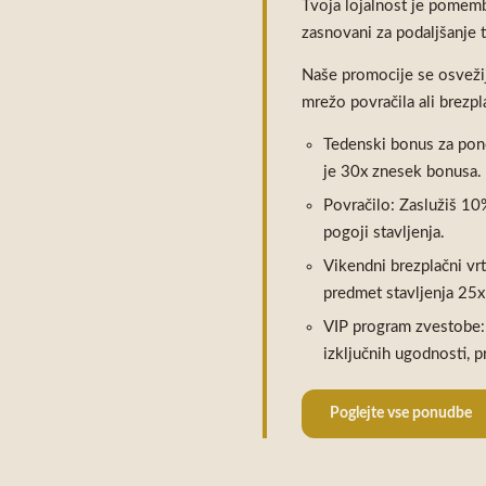
Tvoja lojalnost je pomemb
zasnovani za podaljšanje t
Naše promocije se osvežij
mrežo povračila ali brezpl
Tedenski bonus za pon
je 30x znesek bonusa.
Povračilo: Zaslužiš 10
pogoji stavljenja.
Vikendni brezplačni vrt
predmet stavljenja 25x
VIP program zvestobe: 
izključnih ugodnosti,
Poglejte vse ponudbe