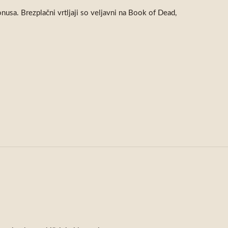
onusa. Brezplačni vrtljaji so veljavni na Book of Dead,