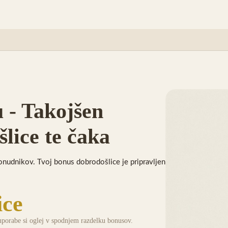
 - Takojšen
lice te čaka
 ponudnikov. Tvoj bonus dobrodošlice je pripravljen
ice
uporabe si oglej v spodnjem razdelku bonusov.