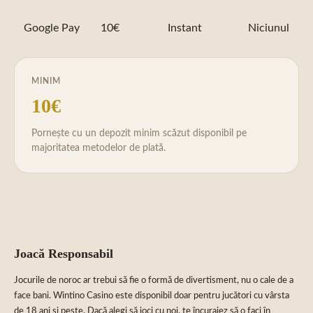
Google Pay
10€
Instant
Niciunul
MINIM
10€
Pornește cu un depozit minim scăzut disponibil pe
majoritatea metodelor de plată.
Joacă Responsabil
Jocurile de noroc ar trebui să fie o formă de divertisment, nu o cale de a
face bani. Wintino Casino este disponibil doar pentru jucători cu vârsta
de 18 ani și peste. Dacă alegi să joci cu noi, te încurajez să o faci în