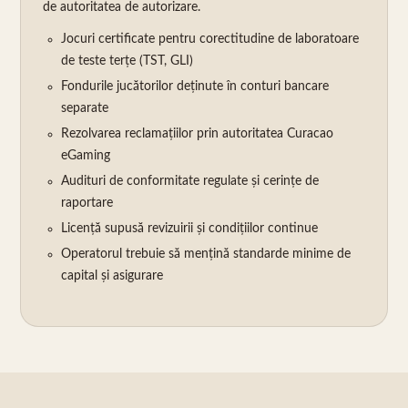
de autoritatea de autorizare.
Jocuri certificate pentru corectitudine de laboratoare
de teste terțe (TST, GLI)
Fondurile jucătorilor deținute în conturi bancare
separate
Rezolvarea reclamațiilor prin autoritatea Curacao
eGaming
Audituri de conformitate regulate și cerințe de
raportare
Licență supusă revizuirii și condițiilor continue
Operatorul trebuie să mențină standarde minime de
capital și asigurare