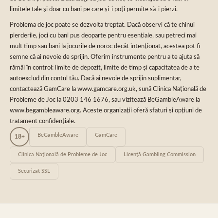
limitele tale și doar cu bani pe care și-i poți permite să-i pierzi.
Problema de joc poate se dezvolta treptat. Dacă observi că te chinui
pierderile, joci cu bani pus deoparte pentru esențiale, sau petreci mai
mult timp sau bani la jocurile de noroc decât intenționat, acestea pot fi
semne că ai nevoie de sprijin. Oferim instrumente pentru a te ajuta să
rămâi în control: limite de depozit, limite de timp și capacitatea de a te
autoexclud din contul tău. Dacă ai nevoie de sprijin suplimentar,
contactează GamCare la www.gamcare.org.uk, sună Clinica Națională de
Probleme de Joc la 0203 146 1676, sau vizitează BeGambleAware la
www.begambleaware.org. Aceste organizații oferă sfaturi și opțiuni de
tratament confidențiale.
BeGambleAware
GamCare
18+
Clinica Națională de Probleme de Joc
Licență Gambling Commission
Securizat SSL