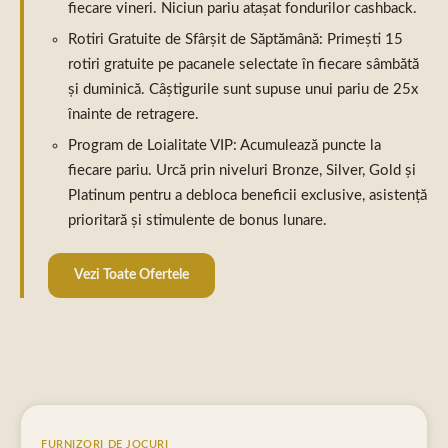
fiecare vineri. Niciun pariu atașat fondurilor cashback.
Rotiri Gratuite de Sfârșit de Săptămână: Primești 15
rotiri gratuite pe pacanele selectate în fiecare sâmbătă
și duminică. Câștigurile sunt supuse unui pariu de 25x
înainte de retragere.
Program de Loialitate VIP: Acumulează puncte la
fiecare pariu. Urcă prin niveluri Bronze, Silver, Gold și
Platinum pentru a debloca beneficii exclusive, asistență
prioritară și stimulente de bonus lunare.
Vezi Toate Ofertele
FURNIZORI DE JOCURI