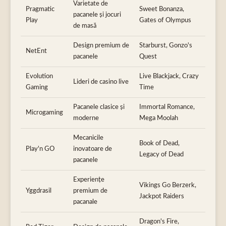
Varietate de
Pragmatic
Sweet Bonanza,
pacanele și jocuri
Play
Gates of Olympus
de masă
Design premium de
Starburst, Gonzo's
NetEnt
pacanele
Quest
Evolution
Live Blackjack, Crazy
Lideri de casino live
Gaming
Time
Pacanele clasice și
Immortal Romance,
Microgaming
moderne
Mega Moolah
Mecanicile
Book of Dead,
Play'n GO
inovatoare de
Legacy of Dead
pacanele
Experiențe
Vikings Go Berzerk,
Yggdrasil
premium de
Jackpot Raiders
pacanale
Dragon's Fire,