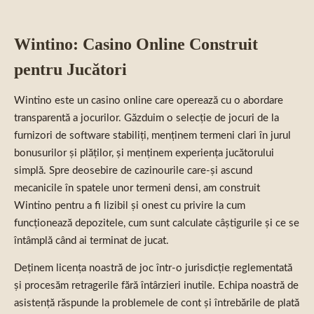
Wintino: Casino Online Construit
pentru Jucători
Wintino este un casino online care operează cu o abordare
transparentă a jocurilor. Găzduim o selecție de jocuri de la
furnizori de software stabiliți, menținem termeni clari în jurul
bonusurilor și plăților, și menținem experiența jucătorului
simplă. Spre deosebire de cazinourile care-și ascund
mecanicile în spatele unor termeni densi, am construit
Wintino pentru a fi lizibil și onest cu privire la cum
funcționează depozitele, cum sunt calculate câștigurile și ce se
întâmplă când ai terminat de jucat.
Deținem licența noastră de joc într-o jurisdicție reglementată
și procesăm retragerile fără întârzieri inutile. Echipa noastră de
asistență răspunde la problemele de cont și întrebările de plată