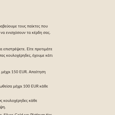
ραβεύουμε τους παίκτες που
 να ενισχύσουν τα κέρδη σας.
α επιστρέψετε. Είτε προτιμάτε
ας κουλοχέρηδες, έχουμε κάτι
 μέχρι 150 EUR. Απαίτηση
τωθείσα μέχρι 100 EUR κάθε
υς κουλοχέρηδες κάθε
ηψη.