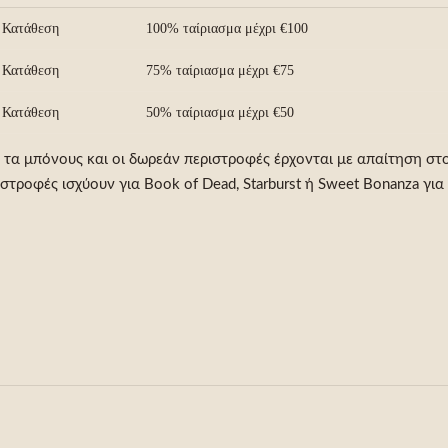
 Κατάθεση
100% ταίριασμα μέχρι €100
 Κατάθεση
75% ταίριασμα μέχρι €75
 Κατάθεση
50% ταίριασμα μέχρι €50
 τα μπόνους και οι δωρεάν περιστροφές έρχονται με απαίτηση στ
ιστροφές ισχύουν για Book of Dead, Starburst ή Sweet Bonanza γι