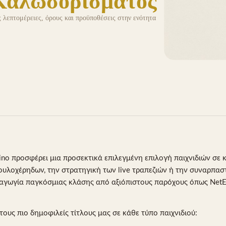
 Καλωσορίσματος
 λεπτομέρειες, όρους και προϋποθέσεις στην ενότητα
ino προσφέρει μια προσεκτικά επιλεγμένη επιλογή παιχνιδιών σε 
υλοχέρηδων, την στρατηγική των live τραπεζιών ή την συναρπασ
γωγία παγκόσμιας κλάσης από αξιόπιστους παρόχους όπως NetEnt, 
τους πιο δημοφιλείς τίτλους μας σε κάθε τύπο παιχνιδιού: