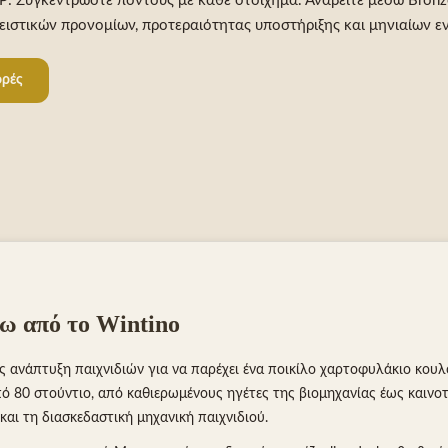
: Συγκεντρώστε πόντους με κάθε στοίχημα. Αναβείτε μέσω Bronze, S
ειστικών προνομίων, προτεραιότητας υποστήριξης και μηνιαίων ε
ορές
ω από το Wintino
 ανάπτυξη παιχνιδιών για να παρέχει ένα ποικίλο χαρτοφυλάκιο κουλο
πό 80 στούντιο, από καθιερωμένους ηγέτες της βιομηχανίας έως καινοτ
αι τη διασκεδαστική μηχανική παιχνιδιού.