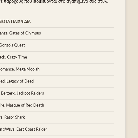
τε παρόχους που ειδικεύονται στο αγαπημένο σας στυλ.
ΊΩΤΑ ΠΑΙΧΝΊΔΙΑ
anza, Gates of Olympus
 Gonzo's Quest
jack, Crazy Time
Romance, Mega Moolah
ad, Legacy of Dead
 Berzerk, Jackpot Raiders
ire, Masque of Red Death
s, Razor Shark
n xWays, East Coast Raider