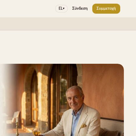
EL
Σύνδεση
Συμμετοχή
▾