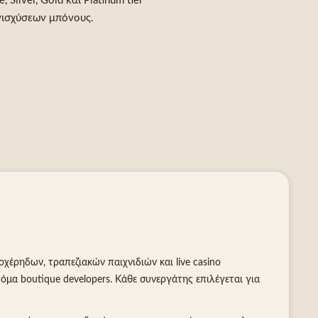
ilver, Gold και Platinum tier
νισχύσεων μπόνους.
χέρηδων, τραπεζιακών παιχνιδιών και live casino
όμα boutique developers. Κάθε συνεργάτης επιλέγεται για