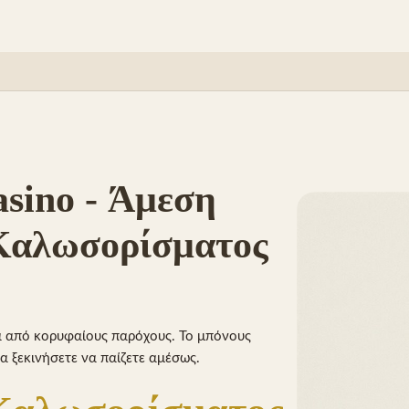
asino - Άμεση
Καλωσορίσματος
δια από κορυφαίους παρόχους. Το μπόνους
α ξεκινήσετε να παίζετε αμέσως.